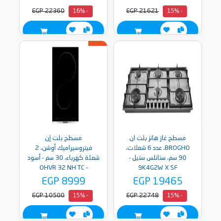
EGP 22360
EGP 21621
- 16%
- 15%
مسطح غاز هانز بلت ان
مسطح بلت إن
BROGHO، عدد 6 شعلات،
فيتروسيراميك أوشن، 2
90 سم، ستانلس ستيل -
شعلة كهرباء، 30 سم - أسود
- OHVR 32 NH TC
9K4G2W X SF
EGP 8999
EGP 19465
EGP 10500
EGP 22748
- 15%
- 15%