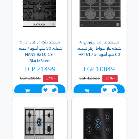
مسطح غاز من بيورتي، 4
مسطح بلت ان هانز، غاز 5
شعلة غاز، حوامل زهر ثقيلة،
شعلة، 90 سم، أسود / فضى
60 سم، أسود - HPT617G
- HANS 9210-19
Black/Silver
EGP 21499
EGP 10849
EGP 25650
EGP 12625
- 17%
- 15%