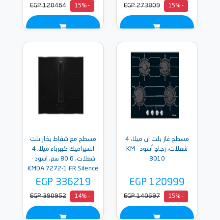
EGP 120464
EGP 273809
- 15%
- 15%
مسطح غاز بلت ان ميلا، 4
مسطح مع شفاط بخار بلت
شعلات، زجاج أسود - KM
انسيراميك كهرباء ميلا، 4
3010
شعلات، 80.6 سم، اسود -
KMDA 7272-1 FR Silence
EGP 336219
EGP 120999
EGP 390952
EGP 140697
- 14%
- 15%