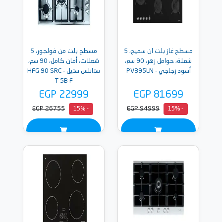
مسطح غاز بلت ان سميج، 5
مسطح بلت من فولجور، 5
شعلة، حوامل زهر، 90 سم،
شعلات، أمان كامل، 90 سم،
أسود زجاجي - PV395LN
ستانلس ستيل – HFG 90 SRC
T 5B F
EGP 22999
EGP 81699
EGP 26755
EGP 94999
- 15%
- 15%