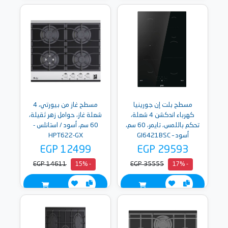
مسطح بلت إن جورينيا
مسطح غاز من بيورتي، 4
كهرباء اندكشن 4 شعلة،
شعلة غاز، حوامل زهر ثقيلة،
تحكم باللمس، تايمر، 60 سم،
60 سم، أسود / استانلس -
أسود – GI6421BSC
HPT622-GX
EGP 12499
EGP 29593
EGP 14611
EGP 35555
- 15%
- 17%