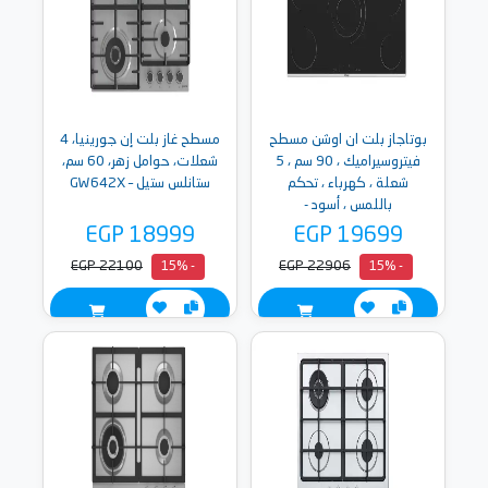
بوتاجاز بلت ان اوشن مسطح
مسطح غاز بلت إن جورينيا، 4
فيتروسيراميك ، 90 سم ، 5
شعلات، حوامل زهر، 60 سم،
شعلة ، كهرباء ، تحكم
ستانلس ستيل – GW642X
باللمس ، أسود -
OVHVR9401HNTC
EGP 18999
EGP 19699
EGP 22100
EGP 22906
- 15%
- 15%