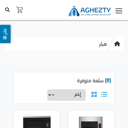
فلتر
هيلر
(8)
سلعة متوفرة