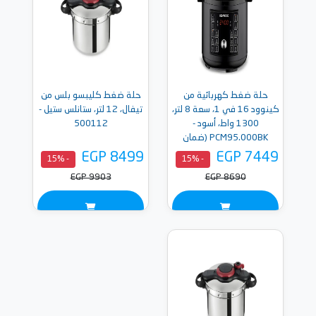
حلة ضغط كهربائية من
حلة ضغط كليبسو بلس من
كينوود 16 في 1، سعة 8 لتر،
تيفال، 12 لتر، ستانلس ستيل -
1300 واط، أسود -
500112
PCM95.000BK (ضمان
دولي)
EGP 8499
EGP 7449
- 15%
- 15%
EGP 9903
EGP 8690