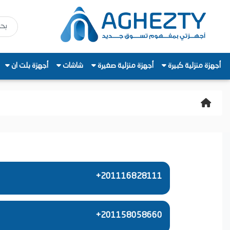
أجهزة منزلية كبيرة
أجهزة منزلية صغيرة
شاشات
أجهزة بلت ان
+201116828111
+201158058660