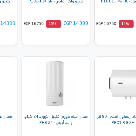
P101 13 
كيلو وات، رمادي - P101-13K GR
كيلو وات، 
 14399
EGP 14399
EGP 16750
EGP 16750
- 15%
- 15%
إلى السلة
أضف إلى السلة
سخان مياه كهرباء اريستون افقي، 80 لتر،
سخان مياه فوري شتيبل الترون، 24 كيلو
PR
وات، أبيض - PHB 24