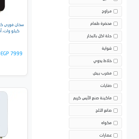
مـراوح
محضرة طعام
كيلو وات، أسود -  BL
حلة اكل بالبخار
شواية
EGP 7999
خلاط يدوي
مضرب بيض
دفايات
ماكينة صنع الآيس كريم
أضف 
صانع الثلج
مكواه
عصارات