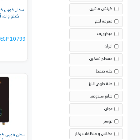
كيتشن ماشين
كيلو وات، أبيض - H
مفرمة لحم
ميكرويف
EGP 10799
افران
مسطح تسخين
حلة ضغط
حلة طهي الارز
أضف 
صانع سندوتش
عجان
توستر
مكانس و منظفات بخار