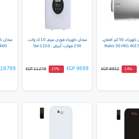
سخان اريستون كهرباء، 50 لتر، افقي،
سخان كهرباء فورى سيم، 10 ك وات،
230 فولت، أبيض - SW-1210
400 فولت، أبيض - W-1324
 16799
EGP 9699
EGP 11278
EGP 8952
- 15%
- 14%
إلى السلة
أضف إلى السلة