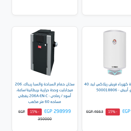
أضف إلى السلة
أضف إلى السلة
سخان مياة كهرباء فريش ريلاكس ليد، 40
سخان حمام السباحة والسبا ريباك، 206
 أبيض - 500018806
ميجابايت وحدة حرارية بريطانية/ساعة،
أسود / رمادى - 206A-EN-C يغطى
مساحه 60 متر مكعب
EGP 298999
EGP
EGP
EGP 4663
- 15%
- 15%
350000