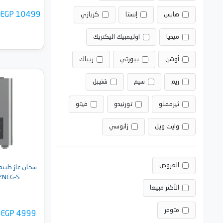
EGP 10499
هايس
إنستا
كريازي
ميديا
اوليمبيك اليكتريك
أوشن
بيورتي
ريباك
ريم
سيم
شتيبل
أضف 
ثيرمفلو
تورنيدو
فيتو
وايت ويل
زانوسي
العروض
NEG-S
الأكثر مبيعا
متوفر
EGP 4999