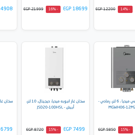
 4908
EGP 18699
EGP 21999
EGP 12200
- 16%
- 14%
إلى السلة
أضف إلى السلة
سخان غاز طبيعي ميديا ، 6 لتر، رمادي -
سخان غاز انبوبه ميديا، ديجيتال، 10 لتر،
MGWH06-12MZ
أبيض - JSD20-10DHSL
 6799
EGP 7499
EGP 8720
EGP 5850
- 15%
- 15%