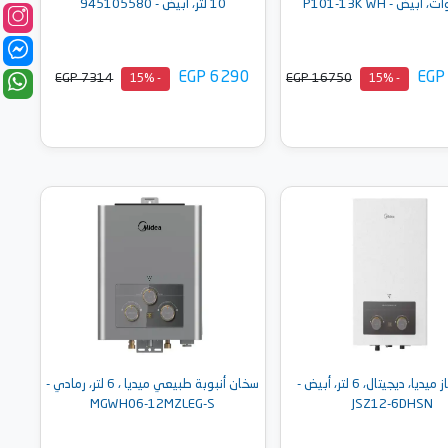
أبيض - P101-13K WH
10 لتر، ابيض - 945105580
EGP 6290
EGP
EGP 7314
EGP 16750
- 15%
- 15%
أضف إلى السلة
أضف إلى السلة
سخان غاز ميديا، ديجيتال، 6 لتر، أبيض -
سخان أنبوبة طبيعي ميديا ، 6 لتر، رمادي -
MGWH06-12MZLEG-S
JSZ12-6DHSN