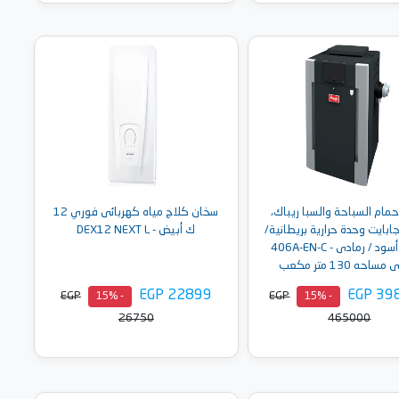
أضف إلى السلة
أضف إلى السلة
مام السباحة والسبا ريباك،
سخان كلاج مياه كهربائى فوري 12
ميجابايت وحدة حرارية بريطانية/
ك أبيض - DEX12 NEXT L
ساعة، أسود / رمادى - 406A-EN-C
حه 130 متر مكعب
EGP 22899
EGP 39
EGP
EGP
- 15%
- 15%
26750
465000