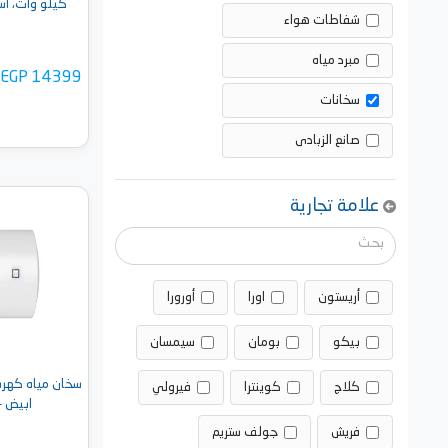
كيلو وات، أسود - kW BL
شفاطات هواء
مبرد مياه
EGP 14399
سخانات
صانع الزبادى
علامة تجارية
أضف 
أريستون
اورا
أورورا
بيكو
بومان
سيمسان
كلاج
كوينترا
فيرولي
ابيض - O1 R 80 H
فريش
جولف ستريم