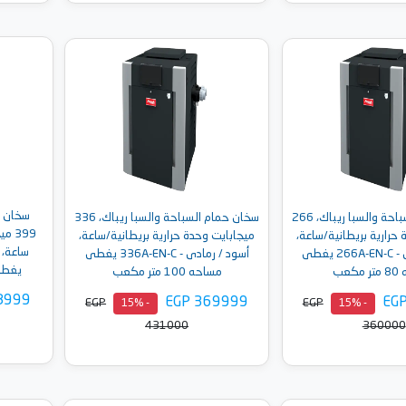
إلى السلة
أضف إلى السلة
سخان ح
سخان حمام السباحة والسبا ريباك، 266
سخان حمام السباحة والسبا ريباك، 336
399 
حرارية بريطانية/ساعة،
ميجابايت وحدة حرارية بريطانية/ساعة،
أسود / رمادى - 266A-EN-C يغطى
أسود / رمادى - 336A-EN-C يغطى
يغطى مسا
كعب
مساحه 100 متر مكعب
8999
EGP 369999
EG
EGP
EGP
- 15%
- 15%
431000
360000