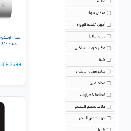
قلاية
منقي هواء
أجهزة تنقية الهواء
دورق خلاط
ابيض - Rubis 50 HEG 4015077
مكبر صوت لاسلكي
كبة
EGP 7699
صانع قهوة امريكى
مطحنة بن
قطاعة خضراوات
خلاط لسطح المطبخ
أضف 
جهاز طهي البيض
كاتيل