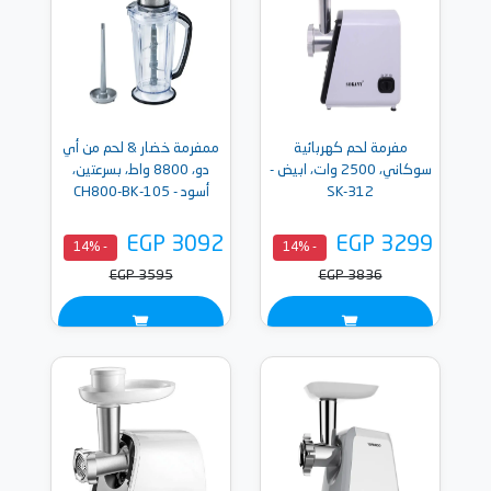
مفرمة لحم كهربائية
ممفرمة خضار & لحم من أي
سوكاني، 2500 وات، ابيض -
دو، 8800 واط، بسرعتين،
SK-312
أسود - 105-CH800-BK
EGP 3092
EGP 3299
- 14%
- 14%
EGP 3595
EGP 3836