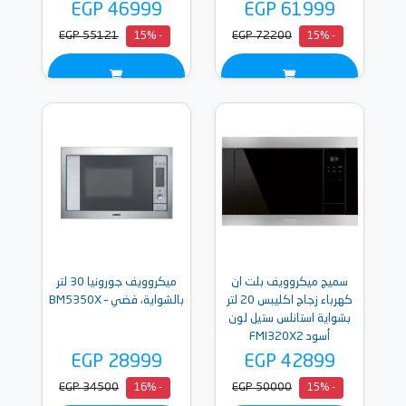
EGP 46999
EGP 61999
EGP 55121
EGP 72200
- 15%
- 15%
سميج ميكروويف بلت ان
ميكروويف جورونيا 30 لتر
كهرباء زجاج اكليبس 20 لتر
بالشواية، فضي – BM5350X
بشواية استانلس ستيل لون
أسود FMI320X2
EGP 28999
EGP 42899
EGP 34500
EGP 50000
- 16%
- 15%