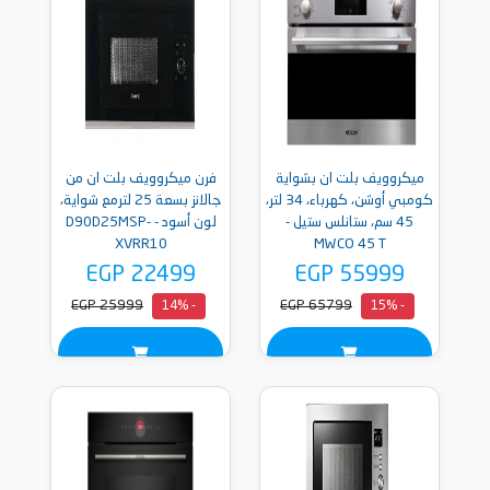
ميكروويف بلت ان بشواية
فرن ميكروويف بلت ان من
كومبي أوشن، كهرباء، 34 لتر،
جالانز بسعة 25 لترمع شواية،
45 سم، ستانلس ستيل -
لون أسود - D90D25MSP-
XVRR10
MWCO 45 T
EGP 22499
EGP 55999
EGP 25999
EGP 65799
- 14%
- 15%