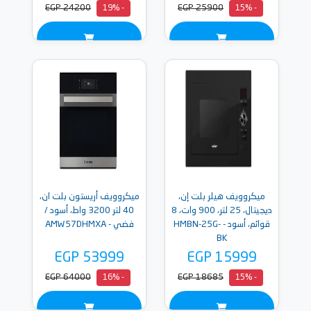
EGP 24200
EGP 25900
- 19%
- 15%
ميكروويف هيلر بلت إن،
ميكروويف أريستون بلت ان،
ديجيتال، 25 لتر، 900 وات، 8
40 لتر 3200 واط، أسود /
قوائم، أسود - HMBN-25G-
فضي - AMW57DHMXA
BK
EGP 53999
EGP 15999
EGP 64000
EGP 18685
- 16%
- 15%