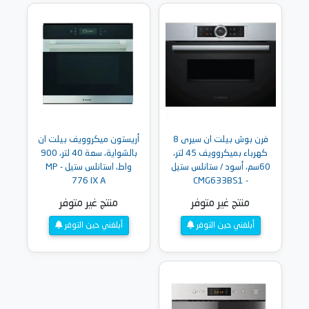
فرن بوش بيلت ان سيرى 8
أريستون ميكروويف بيلت ان
كهرباء بميكروويف 45 لتر،
بالشواية، سعة 40 لتر، 900
60سم، أسود / ستانلس ستيل
واط، استانلس ستيل - MP
776 IX A
- CMG633BS1
منتج غير متوفر
منتج غير متوفر
أبلغني حين التوفر
أبلغني حين التوفر