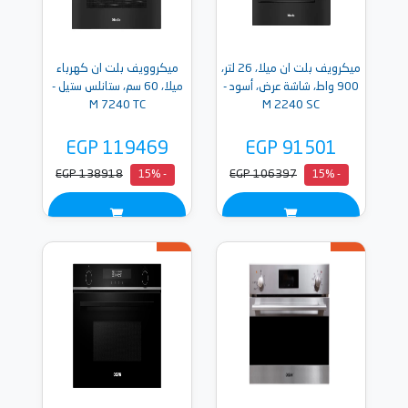
ميكرويف بلت ان ميلا، 26 لتر،
ميكروويف بلت ان كهرباء
900 واط، شاشة عرض، أسود -
ميلا، 60 سم، ستانلس ستيل -
M 7240 TC
M 2240 SC
EGP 119469
EGP 91501
EGP 138918
EGP 106397
- 15%
- 15%