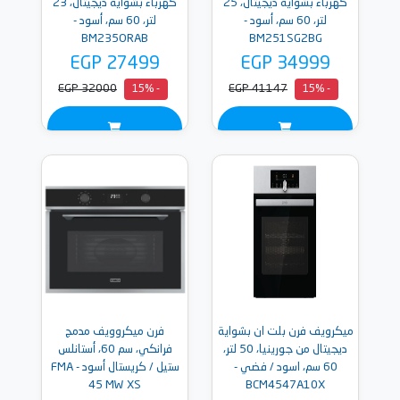
كهرباء بشواية ديجيتال، 25
كهرباء بشواية ديجيتال، 23
لتر، 60 سم، أسود -
لتر، 60 سم، أسود -
BM235ORAB
BM251SG2BG
EGP 27499
EGP 34999
EGP 32000
EGP 41147
- 15%
- 15%
ميكرويف فرن بلت ان بشواية
فرن ميكروويف مدمج
ديجيتال من جورينيا، 50 لتر،
فرانكي، سم 60، أستانلس
60 سم، اسود / فضي -
ستيل / كريستال أسود - FMA
45 MW XS
BCM4547A10X