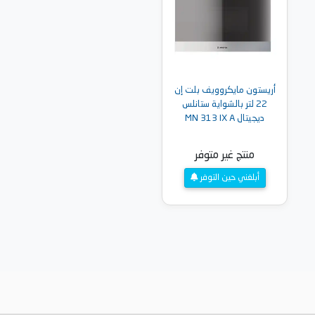
أريستون مايكروويف بلت إن
22 لتر بالشواية ستانلس
ديجيتال MN 313 IX A
منتج غير متوفر
أبلغني حين التوفر