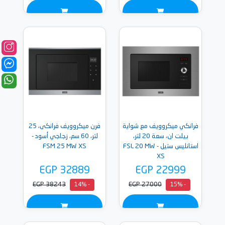
فرانكي ميكروويف مع شواية
فرن ميكروويف فرانكى، 25
بيلت ان، سعة 20 لتر،
لتر، 60 سم، زجاجي أسود -
استانليس ستيل - FSL 20 MW
FSM 25 MW XS
XS
EGP 32889
EGP 22999
EGP 38243
EGP 27000
- 14%
- 15%