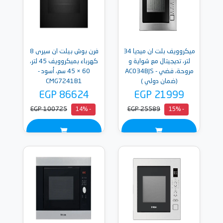
ميكروويف بلت ان ميديا 34
فرن بوش بيلت ان سيرى 8
لتر، تديجيتال مع شواية و
كهرباء بميكروويف 45 لتر،
مروحة، فضي - AC034BJS
60 × 45 سم، أسود -
(ضمان دولي )
CMG7241B1
EGP 86624
EGP 21999
EGP 100725
EGP 25589
- 14%
- 15%