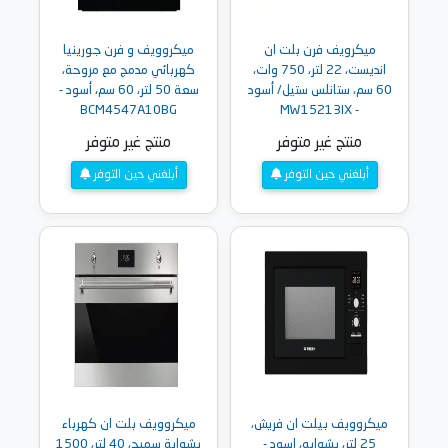
ميكرويف فرن بلت ان
ميكروويف و فرن جورينيا
انديست، 22 لتر، 750 وات،
كهربائي مدمج مع مروحة،
60 سم، ستانلس ستيل/ أسود
سعة 50 لتر، 60 سم، أسود -
BCM4547A10BG
- MW15213IX
منتج غير متوفر
منتج غير متوفر
أبلغني حين التوفر
أبلغني حين التوفر
ميكروويف بيلت ان فريش،
ميكروويف بلت ان كهرباء
25 لتر، بشوايه، اسود -
بشواية سميج، 40 لتر، 1500