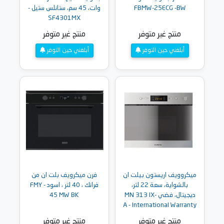
FBMW-25ECG -BW
وات، 45 سم، ستانلس ستيل -
SF4301MX
منتج غير متوفر
منتج غير متوفر
أبلغني حين التوفر
أبلغني حين التوفر
ميكروويف اريستون بيلت ان
فرن ميكرويف بلت ان من
بالشواية، سعة 22 لتر،
فرانك ، 40 لتر ، اسود - FMY
ديجيتال، فضي -MN 313 IX
45 MW BK
A - International Warranty
( ضمان دولي )
منتج غير متوفر
منتج غير متوفر