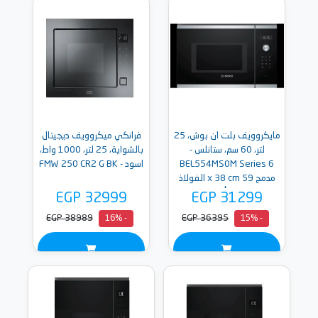
مايكروويف بلت ان بوش، 25
فرانكي ميكروويف ديجيتال
لتر، 60 سم، ستانلس -
بالشواية، 25 لتر، 1000 واط،
BEL554MS0M Series 6
اسود - FMW 250 CR2 G BK
مدمج 59 x 38 cm الفولاذ
المقاوم للصدأ ضمان دولى
EGP 32999
EGP 31299
EGP 38989
EGP 36395
- 16%
- 15%