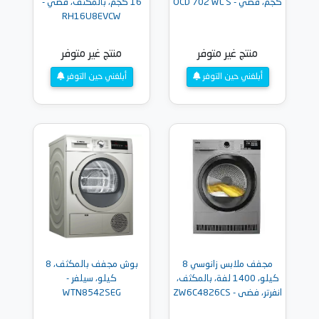
كجم، فضي - OCD 702 WL S
16 كجم، بالمكثف، فضي -
RH16U8EVCW
منتج غير متوفر
منتج غير متوفر
أبلغني حين التوفر
أبلغني حين التوفر
مجفف ملابس زانوسي 8
بوش مجفف بالمكثف، 8
كيلو، 1400 لفة، بالمكثف،
كيلو، سيلفر -
انفرتر، فضى - ZW6C4826CS
WTN8542SEG