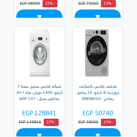
EGP 48000
EGP 75000
- 15%
- 15%
مجفف ملابس بالمكثف
غسالة ملابس سميج، سعة 7
جورينيا، 8 كيلو، 16 برنامج،
كيلو، 1400 دوران، فئة ++A،
رمادي - DNE8B/GA
ستانلس ستيل - WDF 147
EGP 128841
EGP 50740
EGP 149816
EGP 59000
- 15%
- 15%