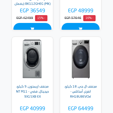
BK112GHEG (MK) (بضمان
ميراكو)
EGP 36549
EGP 48999
EGP 42499
EGP 57646
- 15%
- 16%
مجفف ال جى، 18 كيلو،
مجفف اريستون، 9 كيلو،
انفرتر، أستانلس -
ديجيتال، فضي - NT M11
9X1SXB EX
RH18U8EVCW
EGP 40999
EGP 64499