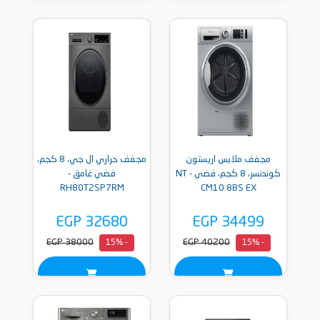
مجفف ملابس اريستون
مجفف حراري ال جي، 8 كجم،
كوندنسر، 8 كجم، فضي - NT
فضي غامق -
RH80T2SP7RM
CM10 8BS EX
EGP 32680
EGP 34499
EGP 38000
EGP 40200
- 15%
- 15%