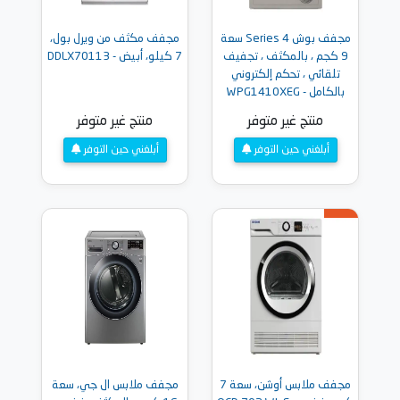
مجفف بوش Series 4 سعة
مجفف مكثف من ويرل بول،
9 كجم ، بالمكثف ، تجفيف
7 كيلو، أبيض - DDLX70113
تلقائي ، تحكم إلكتروني
بالكامل - WPG1410XEG
منتج غير متوفر
منتج غير متوفر
أبلغني حين التوفر
أبلغني حين التوفر
مجفف ملابس أوشن، سعة 7
مجفف ملابس ال جي، سعة