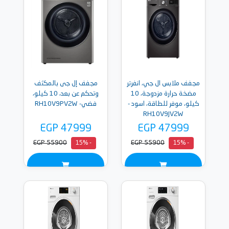
مجفف ملابس ال جي، انفرتر
مجفف إل جى بالمكثف
مضخة حرارة مزدوجة، 10
وتحكم عن بعد، 10 كيلو،
كيلو، موفر للطاقة، اسود -
فضي- RH10V9PV2W
RH10V9JV2W
EGP 47999
EGP 47999
EGP 55900
EGP 55900
- 15%
- 15%