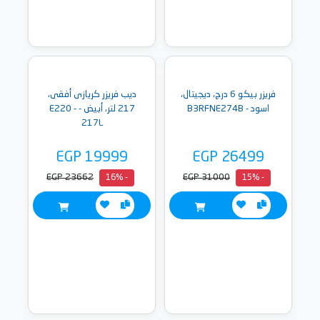
فريزر بيكو 6 درج، ديجيتال،
ديب فريزر كريازى أفقى،
اسود - B3RFNE274B
217 لتر، أبيض - E220 -
217L
EGP 19999
EGP 26499
EGP 23662
EGP 31000
- 16%
- 15%