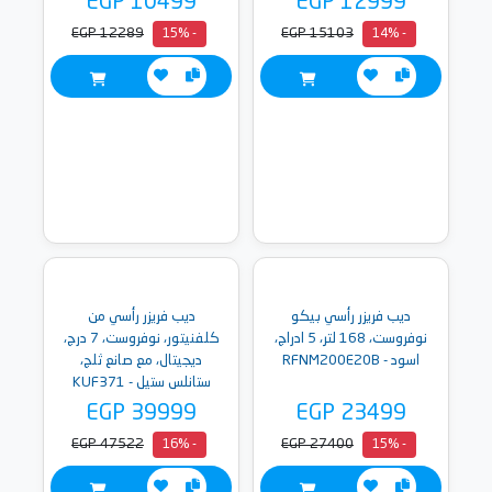
EGP 10499
EGP 12999
EGP 12289
EGP 15103
- 15%
- 14%
ديب فريزر رأسي بيكو
ديب فريزر رأسي من
نوفروست، 168 لتر، 5 ادراج،
كلفنيتور، نوفروست، 7 درج،
اسود - RFNM200E20B
ديجيتال، مع صانع ثلج،
ستانلس ستيل - KUF371
EGP 39999
EGP 23499
EGP 47522
EGP 27400
- 16%
- 15%