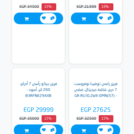
EGP 34500
EGP 21999
- 15%
- 16%
فريزر راسي توشيبا نوفروست،
فريزر بيكو رأسي 7 أدراج،
7 درج، شاشة ديجيتال، فضي
260 لتر، أسود -
B3RFNE294XB
- GR-RU312WE-DMN(57)
EGP 29999
EGP 27625
EGP 35000
EGP 32500
- 15%
- 15%