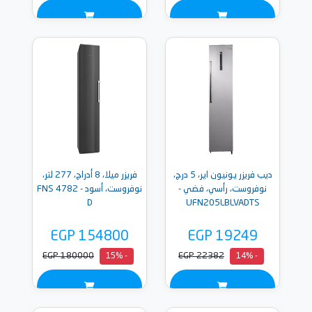
ديب فريزر يونيون اير، 5 درج،
فريزر ميلا، 8 أدراج، 277 لتر،
نوفروست، رأسي، فضي -
نوفروست، أسود - FNS 4782
D
UFN205LBLVADTS
EGP 154800
EGP 19249
EGP 180000
EGP 22382
- 15%
- 14%