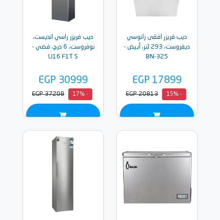
ديب فريزر افقى زانوسي
ديب فريزر راسي انديست،
ديفروست، 293 لتر، أبيض -
نوفروست، 6 درج، فضي -
U16 F1T S
BN-325
EGP 30999
EGP 17899
EGP 37208
EGP 20813
- 17%
- 15%