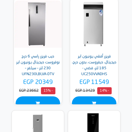
فريزر أفقي يونيون اير
ديب فريزر راسي 6 درج
ديجيتال، ديفروست، بدون درج،
نوفروست ديجيتال يونيون اير
185 لتر، فضي -
230 لتر – سيلفر –
UFN230LBLVA-DTV
UC250VVADHS
EGP 20349
EGP 11549
EGP 23662
EGP 13429
- 15%
- 14%