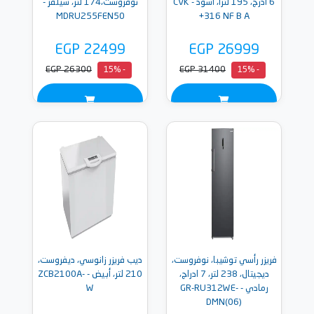
6 أدرج، 195 لترًا، أسود - CVK
نوفروست،174 لتر، سيلفر -
MDRU255FEN50
316 NF B A+
EGP 22499
EGP 26999
EGP 26300
EGP 31400
- 15%
- 15%
فريزر رأسي توشيبا، نوفروست،
ديب فريزر زانوسي، ديفروست،
ديجيتال، 238 لتر، 7 ادراج،
210 لتر، أبيض - ZCB2100A-
رمادي - GR-RU312WE-
W
DMN(06)