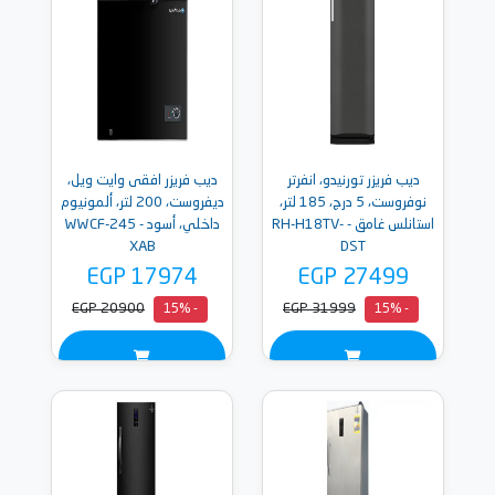
ديب فريزر تورنيدو، انفرتر
ديب فريزر افقى وايت ويل،
نوفروست، 5 درج، 185 لتر،
ديفروست، 200 لتر، ألمونيوم
استانلس غامق - RH-H18TV-
داخلي، أسود - WWCF-245
XAB
DST
EGP 17974
EGP 27499
EGP 20900
EGP 31999
- 15%
- 15%