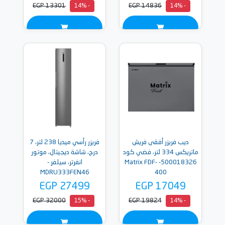
EGP 13301
EGP 14836
- 14%
- 14%
ديب فريزر أفقى فريش
فريزر رأسي ميديا 238 لتر، 7
ماتريكس 334 لتر، فضي كود
درج، شاشة ديجيتال، موتور
500018326- Matrix FDF-
انفرتر، سيلفر -
MDRU333FEN46
400
EGP 27499
EGP 17049
EGP 32000
EGP 19824
- 15%
- 14%