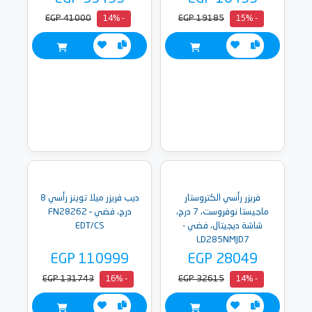
EGP 41000
EGP 19185
- 14%
- 15%
فريزر رأسي الكتروستار
ديب فريزر ميلا توينز رأسي 8
ماجيستا نوفروست، 7 درج،
درج، فضي – FN28262
شاشة ديجيتال، فضي -
EDT/CS
LD285NMJD7
EGP 110999
EGP 28049
EGP 131743
EGP 32615
- 16%
- 14%