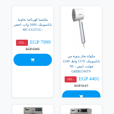
مكنسة كهربائية بحاوية
باناسونيك، 1600 وات، اخضر
- MC-CG371G
EGP 7999
- 15%
EGP 9385
مكواة بخار يدوية من
باناسونيك، 1570 واط، 2240
فولت، ابيض - NI-
GHD015WTV
EGP 4401
- 14%
EGP 5117