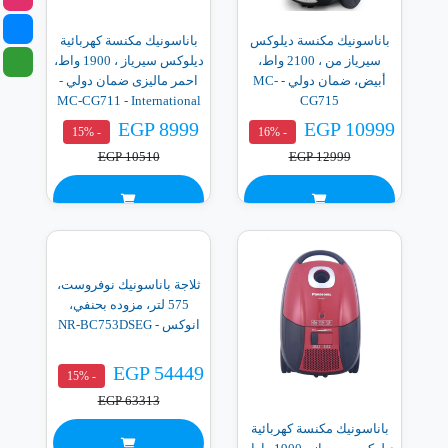
باناسونيك مكنسة ديلوكس
باناسونيك مكنسة كهربائية
سيرياز من ، 2100 واط،
ديلوكس سيرياز ، 1900 واط،
أبيض، ضمان دولي - MC-
احمر ماليزى ضمان دولي -
MC-CG711 - International
CG715
Warranty
EGP 8999
EGP 10999
- 15%
- 16%
EGP 10510
EGP 12999
ثلاجة باناسونيك نوفروست،
575 لتر، مزوده بحنفي،
انوكس - NR-BC753DSEG
EGP 54449
- 15%
EGP 63313
باناسونيك مكنسة كهربائية