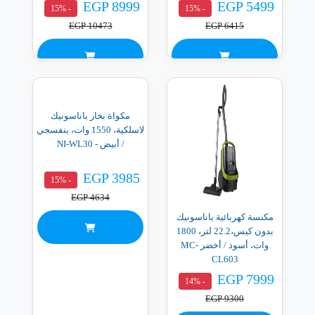
EGP 8999
EGP 5499
- 15%
- 15%
EGP 10473
EGP 6415
مكواة بخار باناسونيك
لاسلكية، 1550 وات، بنفسجي
/ أبيض - NI-WL30
EGP 3985
- 15%
EGP 4634
مكنسة كهربائية باناسونيك
بدون كيس،22.2 لتر، 1800
وات، أسود / أخضر MC-
CL603
EGP 7999
- 14%
EGP 9300