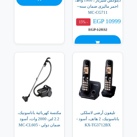
ديلوكس سيرياز ، 1900 واط،
احمر ماليزى ضمان سنه--
MC-CG711
EGP 10999
- 15%
EGP 12832
تليفون أرضى لاسلكى
مكنسة كهربائية باناسونيك،
باناسونيك، 2 هاتف، أسود -
2.2 لتر، 2000 وات، أسود
KX-TG3712BX
ضمان دولي - MC-CL605