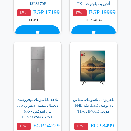
أندرويد، بلوتوث - TX-
43LS670E
50LX700E
EGP 17199
EGP 19999
- 15%
- 17%
EGP 19999
EGP 24047
تلفزيون باناسونيك، مقاس
ثلاجة باناسونيك نوفروست
32 بوصة، LED، دقة FHD -
ديجيتال بتقنية الانفرتر، 575
موديل TH-32H400E
لتر، اينوكس - NR-
BC573VSEG 575 L
EGP 54229
EGP 8499
- 15%
- 15%