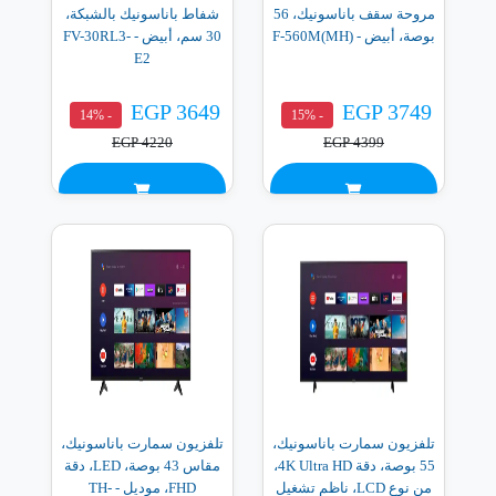
مروحة سقف باناسونيك، 56
شفاط باناسونيك بالشبكة،
بوصة، أبيض - F-560M(MH)
30 سم، أبيض - FV-30RL3-
E2
EGP 3649
EGP 3749
- 14%
- 15%
EGP 4220
EGP 4399
تلفزيون سمارت باناسونيك،
تلفزيون سمارت باناسونيك،
55 بوصة، دقة 4K Ultra HD،
مقاس 43 بوصة، LED، دقة
من نوع LCD، ناظم تشغيل
FHD، موديل - TH-