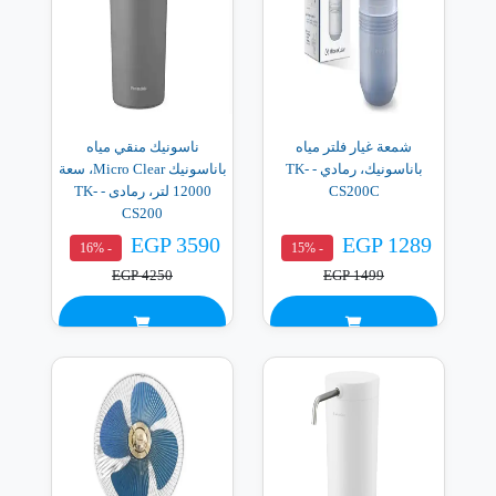
شمعة غيار فلتر مياه
ناسونيك منقي مياه
باناسونيك، رمادي - TK-
باناسونيك Micro Clear، سعة
CS200C
12000 لتر، رمادى - TK-
CS200
EGP 3590
EGP 1289
- 16%
- 15%
EGP 4250
EGP 1499