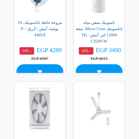
ناسونيك منقي مياه
مروحة حائط باناسونيك، 16
باناسونيك Micro Clear، سعة
بوصة، أبيض / أزرق - F-
12000 لتر، أبيض- TK-
446UE
CS200-W
EGP 4289
EGP 3490
- 14%
- 14%
EGP 4987
EGP 4015