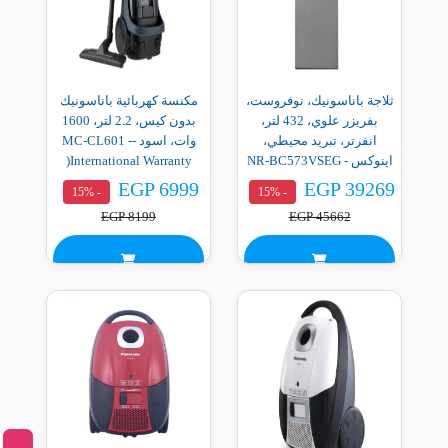
ثلاجة باناسونيك، نوفروست،
مكنسة كهربائية باناسونيك
بفريزر علوي، 432 لتر،
بدون كيس، 2.2 لتر، 1600
انفرتر، تبريد محيطي،
وات، اسود -MC-CL601 -
اينوكس - NR-BC573VSEG
International Warranty(
432 L
ضمان دولي )
EGP 6999
EGP 39269
- 15%
- 15%
EGP 8199
EGP 45662