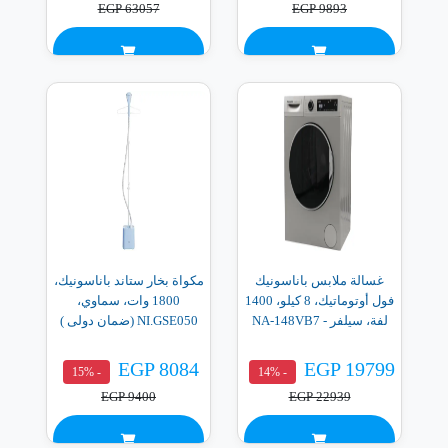
EGP 63057
EGP 9893
غسالة ملابس باناسونيك
مكواة بخار ستاند باناسونيك،
فول أوتوماتيك، 8 كيلو، 1400
1800 وات، سماوي،
لفة، سيلفر - NA-148VB7
NI.GSE050 (ضمان دولى )
EGP 8084
EGP 19799
- 15%
- 14%
EGP 9400
EGP 22939