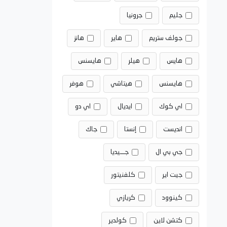
جليم
جرونيا
جولف ستريم
هاير
هانز
هايس
هيلر
هايسنس
هايسنس
هيتاشي
هوفر
اي كوك
ايديال
اي دو
انديست
إنستا
جاك
جي بي ال
جـــيديا
جيت اير
كلفنيتور
كينوود
كريازي
كتشن لاين
كولدير