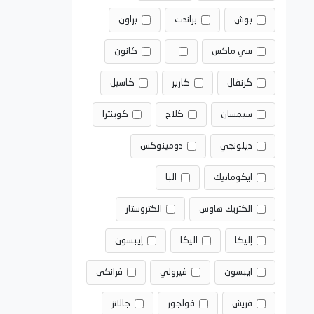
بوش
براندت
براون
سي ماكس
كانون
كرنفال
كارير
كاسيل
سيمسان
كلاج
كوينترا
ديلونجي
دومينوكس
ايكوماتيك
البا
الكتريك هاوس
الكتروستار
إليكا
اليكا
إيبسون
ايبسون
فيرولي
فرانكى
فريش
فولجور
جالانز