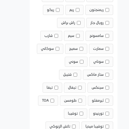
ريمنجتون
ريم
ريكو
رويال جاز
راش براش
سامسونج
سيم
شارب
سمارت
سميج
سوكاني
سوناي
سوني
ستار ماكس
شتيبل
سينكس
تيفال
تيفا
ثيرمفلو
طومسن
TOA
تورنيدو
توشيبا
توشيبا ميديا
تاتش الزنوكي