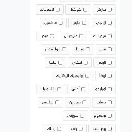
كارشر
كومتيل
لاجيرمانيا
ال جي
مابي
ماكسيل
ميديا تك
منيجيتي
ميديا
ميلا
ميانتا
مولينكس
ناردي
نيكاي
نينجا
اوكا
اوليمبيك اليكتريك
اورايمو
أوشن
باناسونيك
باساب
بنجوين
فيليبس
بريميوم
بيورتي
ريديالايت
راف
ريباك