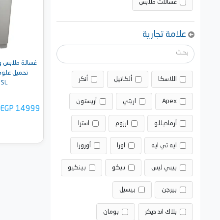
غسالات ملابس
علامة تجارية
غسالة ملابس و
اللاسكا
ألكاتيل
أنكر
SL
Apex
اريتي
أريستون
EGP 14999
أرماديللو
ارزوم
استرا
ايه تي ايه
اورا
أورورا
بيبي ليس
بيكو
بينكيو
أضف 
بيرجن
بيسيل
بلاك اند ديكر
بومان