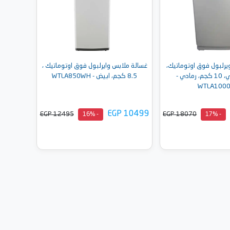
يرلبول فوق اوتوماتيك،
غسالة ملابس وايرلبول فوق اوتوماتيك ،
تحميل علوي، 10 كجم، رمادي -
8.5 كجم، ابيض - WTLA850WH
WTLA1000
EGP 10499
EGP 12495
EGP 18070
- 16%
- 17%
إلى السلة
أضف إلى السلة