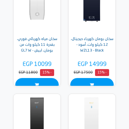
سخان بومان كهرباء ديجيتال،
سخان مياه كهربائي فوري،
12 كيلو وات، أسود -
بقدرة 11 كيلو وات من
WZL13 - Black
بومان، ابيض - GL7 W
EGP 10099
EGP 14999
EGP 11800
EGP 17500
- 15%
- 15%