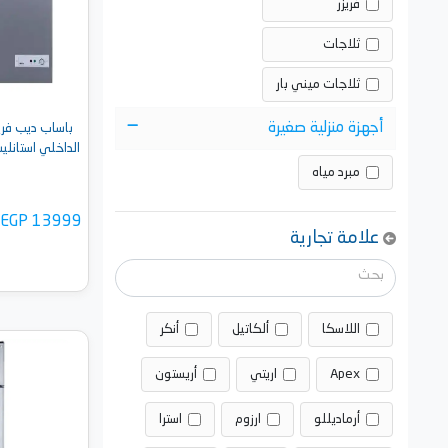
فريزر
ثلاجات
ثلاجات ميني بار
أجهزة منزلية صغيرة
الداخلي استانليس لو
مبرد مياه
EGP 13999
علامة تجارية
اللاسكا
ألكاتيل
أنكر
أضف 
Apex
اريتي
أريستون
أرماديللو
ارزوم
استرا