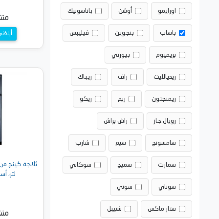
اورايمو
أوشن
باناسونيك
منت
باساب
بنجوين
فيليبس
أبلغن
بريميوم
بيورتي
ريديالايت
راف
ريباك
ريمنجتون
ريم
ريكو
رويال جاز
راش براش
سامسونج
سيم
شارب
سمارت
سميج
سوكاني
لتر، أسود - 
سوناي
سوني
ستار ماكس
شتيبل
منت