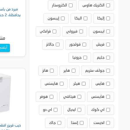
الكتريك هاوس
الكتروستار
مبرد من باس
بحافظة، 2 حنفيه، فضي - HD-1025
إليكا
اليكا
إيبسون
ايبسون
فيرولي
فرانكى
منت
فريش
فولجور
جالانز
أبلغن
جليم
جرونيا
جولف ستريم
هاير
هانز
هايس
هيلر
هايسنس
هايسنس
هيتاشي
هوفر
اي كوك
ايديال
اي دو
انديست
إنستا
جاك
ديب فريزر اف