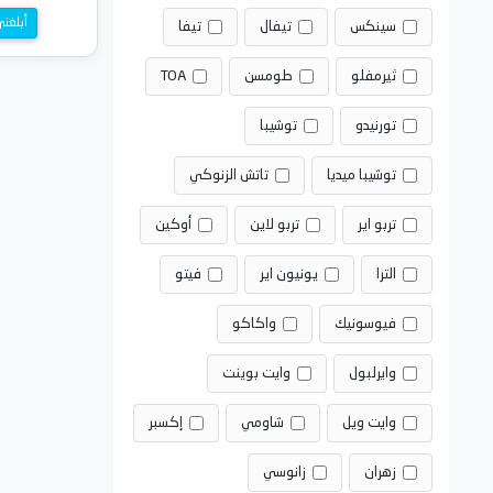
أبلغن
سينكس
تيفال
تيفا
ثيرمفلو
طومسن
TOA
تورنيدو
توشيبا
توشيبا ميديا
تاتش الزنوكي
تربو اير
تربو لاين
أوكين
الترا
يونيون اير
فيتو
فيوسونيك
واكاكو
وايرلبول
وايت بوينت
وايت ويل
شاومي
إكسبر
زهران
زانوسي