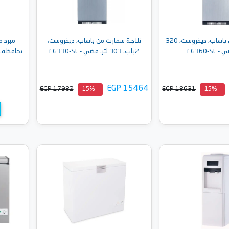
ثلاجة كينج من باساب، ديفروست، 320
ثلاجة سمارت من باساب، ديفروست،
مبرد م
FG360-SL
2باب، 303 لتر، فضي - FG330-SL
EGP 15464
EGP 17982
EGP 18631
- 15%
- 15%
إلى السلة
أضف إلى السلة