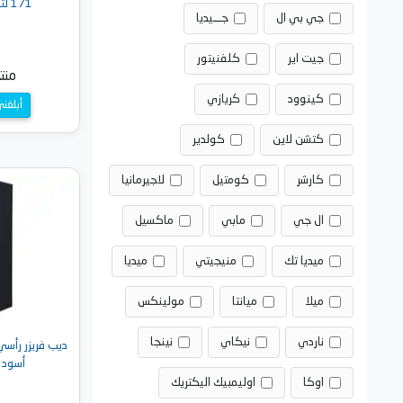
171 لتر، ابيض - ES171
جي بي ال
جـــيديا
جيت اير
كلفنيتور
منت
كينوود
كريازي
أبلغن
كتشن لاين
كولدير
كارشر
كومتيل
لاجيرمانيا
ال جي
مابي
ماكسيل
ميديا تك
منيجيتي
ميديا
ميلا
ميانتا
مولينكس
ناردي
نيكاي
نينجا
أسود - 240-BK
اوكا
اوليمبيك اليكتريك