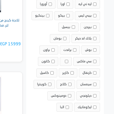
ايه تي ايه
اورا
أورورا
بيبي ليس
بيكو
بينكيو
لتر، فضي - 
بيرجن
بيسيل
بلاك اند ديكر
بومان
EGP 15999
بوش
براندت
براون
سي ماكس
كانون
كرنفال
كارير
كاسيل
أضف 
سيمسان
كلاج
كوينترا
ديلونجي
دومينوكس
ايكوماتيك
البا