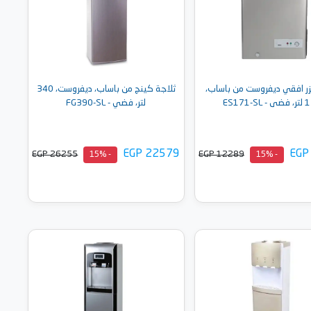
زر افقي ديفروست من باساب،
ثلاجة كينج من باساب، ديفروست، 340
ES171-SL
لتر، فضي - FG390-SL
EGP 22579
EGP
EGP 26255
EGP 12289
- 15%
- 15%
أضف إلى السلة
أضف إلى السلة