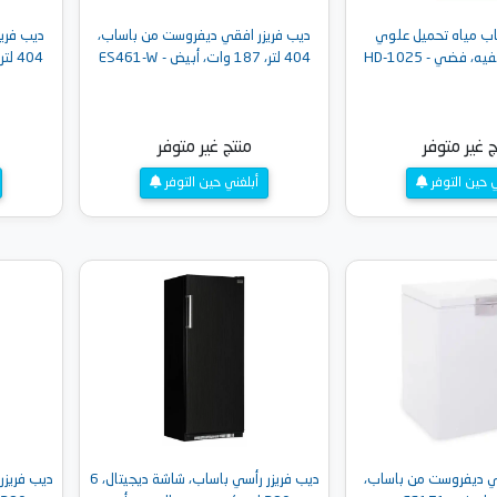
اب مياه تحميل علوي
ديب فريزر افقي ديفروست من باساب،
ديب فري
404 لتر، 187 وات، أبيض - ES461-W
404 لتر، 187 وات، فضي - ES461-L
ج غير متوفر
منتج غير متوفر
ي حين التوفر
أبلغني حين التوفر
قي ديفروست من باساب،
ديب فريزر رأسي باساب، شاشة ديجيتال، 6