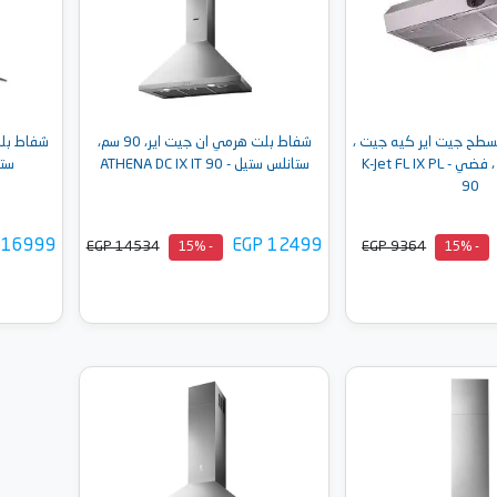
طح جيت اير كيه جيت ،
شفاط بلت هرمي ان جيت اير، 90 سم،
مقاس 90 سم ، فضي - K-Jet FL IX PL
ستانلس ستيل - ATHENA DC IX IT 90
ستيل - 90
90
 16999
EGP 12499
EGP 14534
EGP 9364
- 15%
- 15%
إلى السلة
أضف إلى السلة