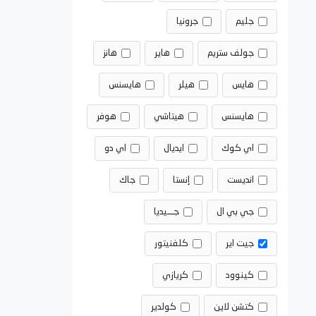
جليم
جرونيا
جولف ستريم
هاير
هانز
هايس
هيلر
هايسنس
هايسنس
هيتاشي
هوفر
اي كوك
ايديال
اي دو
انديست
إنستا
جاك
جي بي ال
جـــيديا
جيت اير
كلفنيتور
كينوود
كريازي
كتشن لاين
كولدير