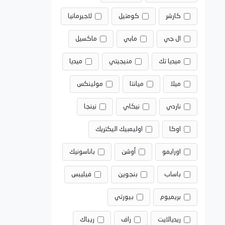
كارشر
كومتيل
لاجيرمانيا
ال جي
مابي
ماكسيل
ميديا تك
منيجيتي
ميديا
ميلا
ميانتا
مولينكس
ناردي
نيكاي
نينجا
اوكا
اوليمبيك اليكتريك
اورايمو
أوشن
باناسونيك
باساب
بنجوين
فيليبس
بريميوم
بيورتي
ريديالايت
راف
ريباك