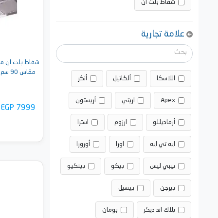
شفاط بلت ان
علامة تجارية
شفاط بلت ان مس
اللاسكا
ألكاتيل
أنكر
Apex
اريتي
أريستون
EGP 7999
أرماديللو
ارزوم
استرا
ايه تي ايه
اورا
أورورا
بيبي ليس
بيكو
بينكيو
أضف 
بيرجن
بيسيل
بلاك اند ديكر
بومان