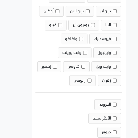
تربو اير
تربو لاين
أوكين
الترا
يونيون اير
فيتو
فيوسونيك
واكاكو
وايرلبول
وايت بوينت
وايت ويل
شاومي
إكسبر
زهران
زانوسي
العروض
الأكثر مبيعا
متوفر