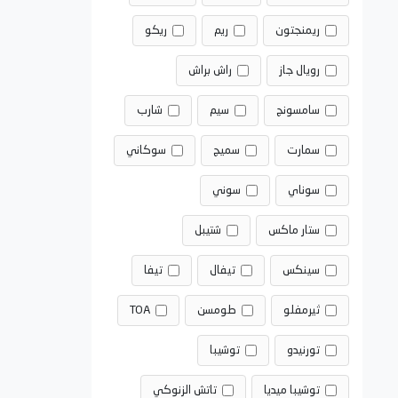
ريمنجتون
ريم
ريكو
رويال جاز
راش براش
سامسونج
سيم
شارب
سمارت
سميج
سوكاني
سوناي
سوني
ستار ماكس
شتيبل
سينكس
تيفال
تيفا
ثيرمفلو
طومسن
TOA
تورنيدو
توشيبا
توشيبا ميديا
تاتش الزنوكي