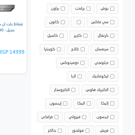
بوش
براندت
براون
سي ماكس
كانون
ستيل - POLA T DC IX PL 90
كرنفال
كارير
كاسيل
سيمسان
كلاج
كوينترا
EGP 14999
ديلونجي
دومينوكس
ايكوماتيك
البا
الكتريك هاوس
الكتروستار
أضف 
إليكا
اليكا
إيبسون
ايبسون
فيرولي
فرانكى
فريش
فولجور
جالانز