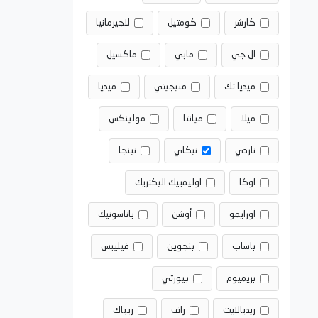
كارشر
كومتيل
لاجيرمانيا
ال جي
مابي
ماكسيل
ميديا تك
منيجيتي
ميديا
ميلا
ميانتا
مولينكس
ناردي
نيكاي
نينجا
اوكا
اوليمبيك اليكتريك
اورايمو
أوشن
باناسونيك
باساب
بنجوين
فيليبس
بريميوم
بيورتي
ريديالايت
راف
ريباك