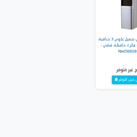
مبرد مياه نيكاي تحميل علوي 3 حنافية،
- فاتر )، حافظة، فضي -
NWD8808
ج غير متوفر
ي حين التوفر