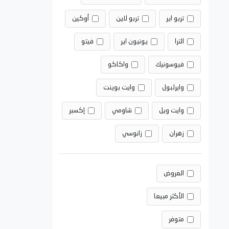
تربو اير
تربو لاين
أوكين
الترا
يونيون اير
فيتو
فيوسونيك
واكاكو
وايرلبول
وايت بوينت
وايت ويل
شاومي
إكسبر
زهران
زانوسي
العروض
الأكثر مبيعا
متوفر