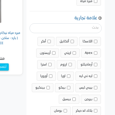
مبرد مياه
علامة تجارية
( بارد - ساخن 
اللاسكا
ألكاتيل
أنكر
CE
Apex
اريتي
أريستون
منت
أرماديللو
ارزوم
استرا
أبلغن
ايه تي ايه
اورا
أورورا
بيبي ليس
بيكو
بينكيو
بيرجن
بيسيل
بلاك اند ديكر
بومان