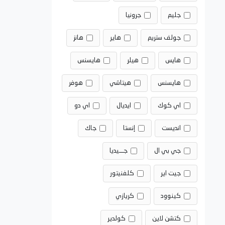
جليم
جرونيا
جولف ستريم
هاير
هانز
هايس
هيلر
هايسنس
هايسنس
هيتاشي
هوفر
اي كوك
ايديال
اي دو
انديست
إنستا
جاك
جي بي ال
جـــيديا
جيت اير
كلفنيتور
كينوود
كريازي
كتشن لاين
كولدير