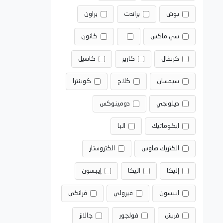
بوش
براندت
براون
سي ماكس
كانون
كرنفال
كارير
كاسيل
سيمسان
كلاج
كوينترا
ديلونجي
دومينوكس
ايكوماتيك
البا
الكتريك هاوس
الكتروستار
إليكا
اليكا
إيبسون
ايبسون
فيرولي
فرانكى
فريش
فولجور
جالانز