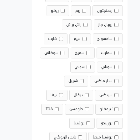
ريمنجتون
ريم
ريكو
رويال جاز
راش براش
سامسونج
سيم
شارب
سمارت
سميج
سوكاني
سوناي
سوني
ستار ماكس
شتيبل
سينكس
تيفال
تيفا
ثيرمفلو
طومسن
TOA
تورنيدو
توشيبا
توشيبا ميديا
تاتش الزنوكي